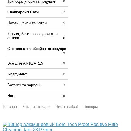
Триподи, упори та подущки
90
Снайперські мати
15
Чохли, кейси та бокси
27
Кільця, бази, аксесуари для
оптики
49
Стрілецькі та збройові аксесуари
78
Все для AR10/AR15
56
Інструмент
33
Батареї та зарядні
9
Ножі
38
Головна
Каталог товарів
Чистка зброї
Вишеры