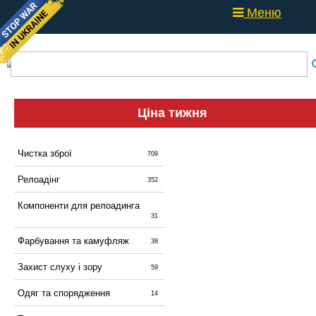
Меню
Ціна тижня
Чистка зброї
709
Релоадінг
352
Компоненти для релоадинга
31
Фарбування та камуфляж
38
Захист слуху і зору
59
Одяг та спорядження
14