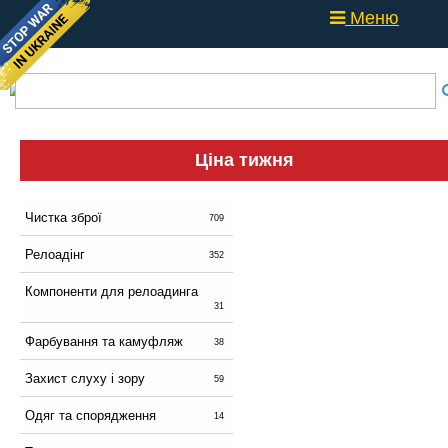
Меню
Ціна тижня
Чистка зброї
709
Релоадінг
352
Компоненти для релоадинга
31
Фарбування та камуфляж
38
Захист слуху і зору
59
Одяг та спорядження
14