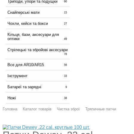
Триподи, упори та подущки
90
Снайперські мати
15
Чохли, кейси та бокси
27
Кільця, бази, аксесуари для
оптики
49
Стрілецькі та збройові аксесуари
78
Все для AR10/AR15
56
Інструмент
33
Батареї та зарядні
9
Ножі
38
Головна
Каталог товарів
Чистка зброї
Тряпичные патчи