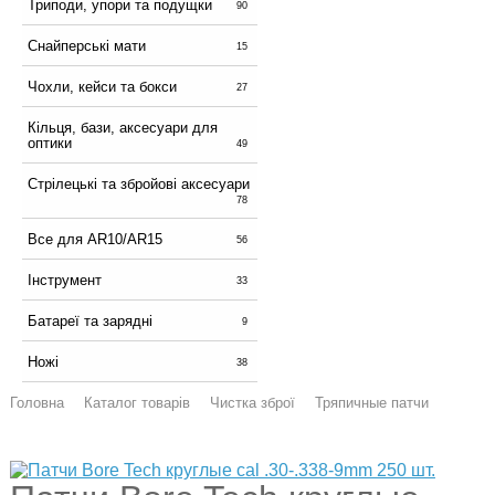
Триподи, упори та подущки
90
Снайперські мати
15
Чохли, кейси та бокси
27
Кільця, бази, аксесуари для
оптики
49
Стрілецькі та збройові аксесуари
78
Все для AR10/AR15
56
Інструмент
33
Батареї та зарядні
9
Ножі
38
Головна
Каталог товарів
Чистка зброї
Тряпичные патчи