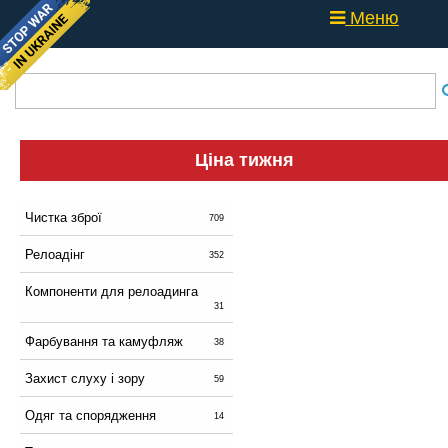
Меню
Ціна тижня
Чистка зброї
709
Релоадінг
352
Компоненти для релоадинга
31
Фарбування та камуфляж
38
Захист слуху і зору
59
Одяг та спорядження
14