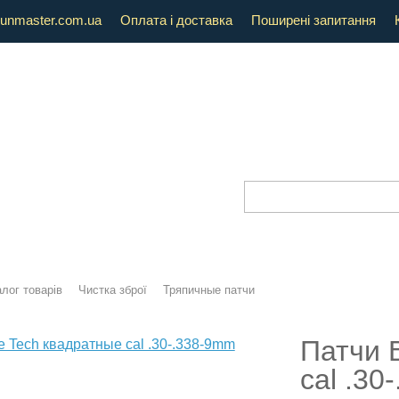
unmaster.com.ua
Оплата і доставка
Поширені запитання
лог товарів
Чистка зброї
Тряпичные патчи
Патчи 
cal .30