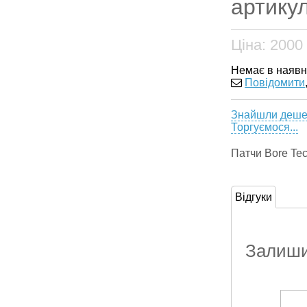
артику
Ціна:
2000
Немає в наявн
Повідомити
Знайшли деш
Торгуємося...
Патчи Bore Tec
Відгуки
Залишит