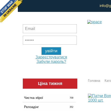
info@g
Зареєструватися
Забули пароль?
Головна
Ката
Ціна тижня
Чистка зброї
709
Релоадінг
352