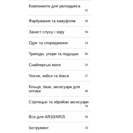
Компоненти для релоадинга
31
Фарбування та камуфляж
38
Захист слуху і зору
59
Одяг та спорядження
14
Триподи, упори та подущки
90
Снайперські мати
15
Чохли, кейси та бокси
27
Кільця, бази, аксесуари для
оптики
49
Стрілецькі та збройові аксесуари
78
Все для AR10/AR15
56
Інструмент
33