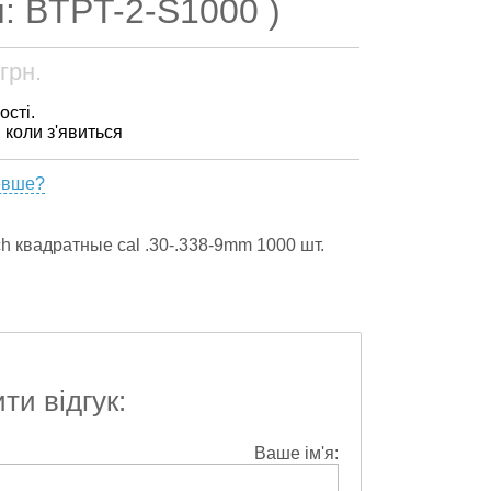
л: BTPT-2-S1000 )
грн.
ості.
, коли з'явиться
евше?
h квадратные cal .30-.338-9mm 1000 шт.
и відгук:
Ваше ім'я: