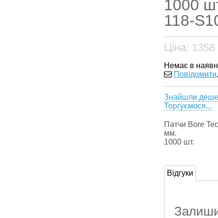
1000 шт
118-S1
Ціна:
1358
Немає в наявн
Повідомити
Знайшли деш
Торгуємося...
Патчи Bore Tec
мм.
1000 шт.
Відгуки
Залишит