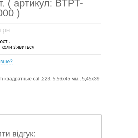
. ( артикул: BTPT-
000 )
грн.
ості.
, коли з'явиться
евше?
h квадратные cal .223, 5,56x45 мм., 5,45x39
и відгук: