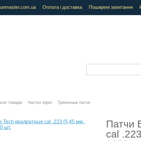
unmaster.com.ua
Оплата і доставка
Поширені запитання
лог товарів
Чистка зброї
Тряпичные патчи
Патчи 
cal .22