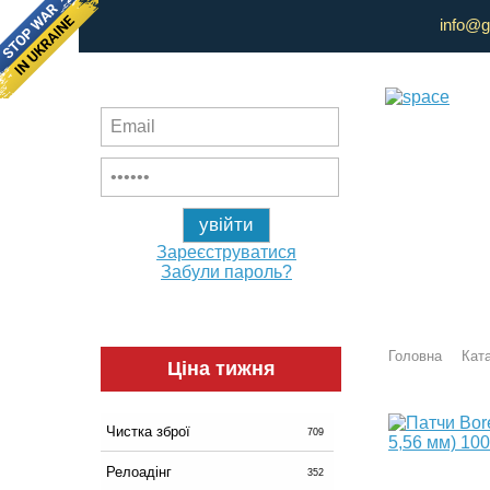
info@g
Зареєструватися
Забули пароль?
Головна
Ката
Ціна тижня
Чистка зброї
709
Релоадінг
352