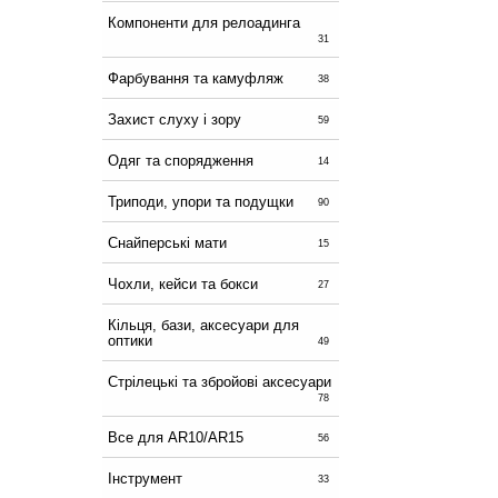
Компоненти для релоадинга
31
Фарбування та камуфляж
38
Захист слуху і зору
59
Одяг та спорядження
14
Триподи, упори та подущки
90
Снайперські мати
15
Чохли, кейси та бокси
27
Кільця, бази, аксесуари для
оптики
49
Стрілецькі та збройові аксесуари
78
Все для AR10/AR15
56
Інструмент
33