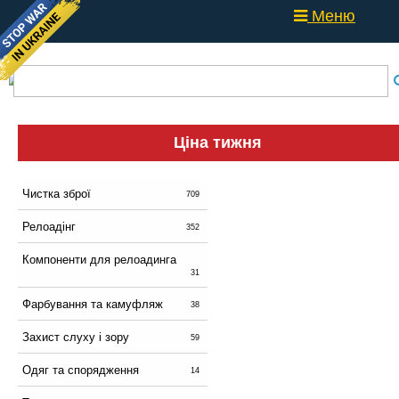
Меню
Ціна тижня
Чистка зброї
709
Релоадінг
352
Компоненти для релоадинга
31
Фарбування та камуфляж
38
Захист слуху і зору
59
Одяг та спорядження
14