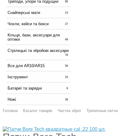
Триподи, упори та подущки
90
Снайперські мати
15
Чохли, кейси та бокси
27
Кільця, бази, аксесуари для
оптики
49
Стрілецькі та збройові аксесуари
78
Все для AR10/AR15
56
Інструмент
33
Батареї та зарядні
9
Ножі
38
Головна
Каталог товарів
Чистка зброї
Тряпичные патчи