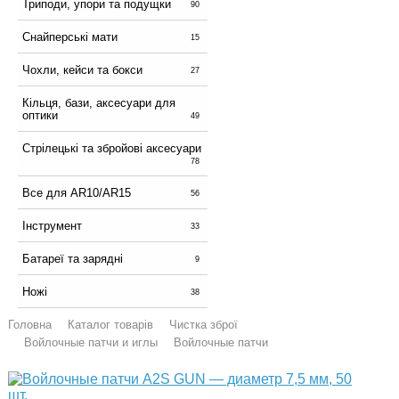
Триподи, упори та подущки
90
Снайперські мати
15
Чохли, кейси та бокси
27
Кільця, бази, аксесуари для
оптики
49
Стрілецькі та збройові аксесуари
78
Все для AR10/AR15
56
Інструмент
33
Батареї та зарядні
9
Ножі
38
Головна
Каталог товарів
Чистка зброї
Войлочные патчи и иглы
Войлочные патчи