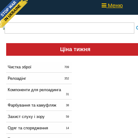
Меню
Ціна тижня
Чистка зброї
709
Релоадінг
352
Компоненти для релоадинга
31
Фарбування та камуфляж
38
Захист слуху і зору
59
Одяг та спорядження
14