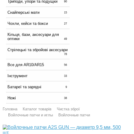
Триподи, упори та подущки
90
Снайперські мати
15
Чохли, кейси та бокси
27
Кільця, бази, аксесуари для
оптики
49
Стрілецькі та збройові аксесуари
78
Все для AR10/AR15
56
Інструмент
33
Батареї та зарядні
9
Ножі
38
Головна
Каталог товарів
Чистка зброї
Войлочные патчи и иглы
Войлочные патчи