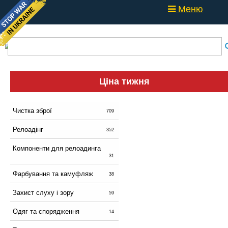
Меню
Ціна тижня
Чистка зброї
709
Релоадінг
352
Компоненти для релоадинга
31
Фарбування та камуфляж
38
Захист слуху і зору
59
Одяг та спорядження
14