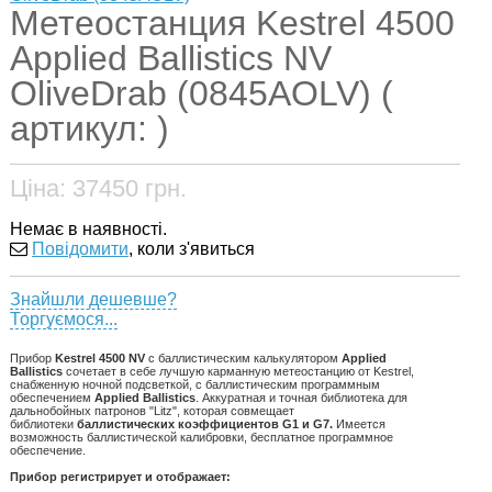
Метеостанция Kestrel 4500
Applied Ballistics NV
OliveDrab (0845AOLV) (
артикул: )
Ціна:
37450
грн.
Немає в наявності.
Повідомити
, коли з'явиться
Знайшли дешевше?
Торгуємося...
Прибор
Kestrel 4500 NV
с баллистическим калькулятором
Applied
Ballistics
сочетает в себе лучшую карманную метеостанцию от Kestrel,
снабженную ночной подсветкой, с баллистическим программным
обеспечением
Applied Ballistics
. Аккуратная и точная библиотека для
дальнобойных патронов "Litz", которая совмещает
библиотеки
баллистических коэффициентов G1 и G7.
Имеется
возможность баллистической калибровки, бесплатное программное
обеспечение.
Прибор регистрирует и отображает: