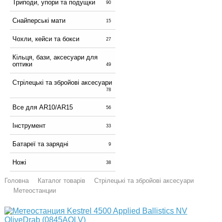
Триподи, упори та подущки
90
Снайперські мати
15
Чохли, кейси та бокси
27
Кільця, бази, аксесуари для
оптики
49
Стрілецькі та збройові аксесуари
78
Все для AR10/AR15
56
Інструмент
33
Батареї та зарядні
9
Ножі
38
Головна
Каталог товарів
Стрілецькі та збройові аксесуари
Метеостанции