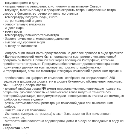
- текущее время и дату
- направление по отношению к истинному и магнитному Северу
- текущую, максимальную и среднюю скорость ветра, направление ветра,
скорость бокового, встречного и попутного ветра
- температуру воздуха, воды, снега
- ветро-холодовой индекс
- относительную влажность
- индекс жары
- точку росы
- температуру влажного термометра
- барометрическое атмосферное давление
- высоту над уровнем моря
- высоту по плотности
- Информация может быть представлена на дисплее прибора в виде графиков
- Данные измерений могут быть переданы на компьютер с установленной
программой Kestrel Communicator через проводной Интерфейс, который
приобретается отдельно. Программа обеспечивает долгосрочное хранение
полученных данных на компьютере, их просмотр, графическую
интерпретацию, а так же мониторинг текущих измерений в реальном времени.
- прибор оснащен цифровым компасом, отображение направления 0-360
градусов в цифровом формате и в форме буквенного обозначения, например,
NNE - Север-Северо-Восток
- дисплей прибора серии
NV
имеет специальную неослепляющую подсветку,
сохраняющую способность человеческого глаза видеть в темноте без
повторной адаптации, невидимую издали невооруженным глазом и с помощью
приборов ночного видения;
- режим автоматической регистрации показаний даже при выключенном
приборе;
- Память на 2500 показаний;
- Импеллер (модуль ветромера) может быть заменен без применения
инструментов;
- Метеостанция полностью водонепроницаема и в случае попадания в воду не
тонет.
- Гарантия 5 лет.