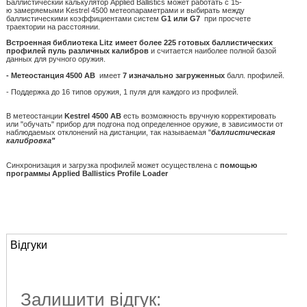
Баллистический калькулятор Applied Ballistics может работать с 15-
ю замеряемыми Kestrel 4500 метеопараметрами и выбирать между
баллистическими коэффициентами систем
G1 или G7
при просчете
траектории на расстоянии.
Встроенная библиотека Litz имеет более 225 готовых баллистических
профилей пуль различных калибров
и считается наиболее полной базой
данных для ручного оружия.
- Метеостанция 4500 AB
имеет
7 изначально загруженных
балл. профилей.
- Поддержка до 16 типов оружия, 1 пуля для каждого из профилей.
В метеостанции
Kestrel 4500 AB
есть возможность вручную корректировать
или "обучать" прибор для подгона под определенное оружие, в зависимости от
наблюдаемых отклонений на дистанции, так называемая "
баллистическая
калибровка"
Синхронизация и загрузка профилей может осуществлена с
помощью
программы Applied Ballistics Profile Loader
Відгуки
Залишити відгук: