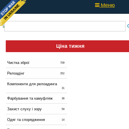
Меню
Ціна тижня
Чистка зброї
709
Релоадінг
352
Компоненти для релоадинга
31
Фарбування та камуфляж
38
Захист слуху і зору
59
Одяг та спорядження
14