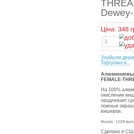
THREAD
Dewey-
Ціна:
348
г
Знайшли деш
Торгуємося...
Алюминиевые
FEMALE-THRE
На 100% алюми
окисление ви
продлевает сро
ложные окраш
вишеров.
Резьба - 12/28 вну
Сделано в СШ