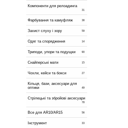
Компоненти для релоадинга
31
Фарбування та камуфляж
38
Захист слуху і зору
59
Одяг та спорядження
14
Триподи, упори та подущки
90
Снайперські мати
15
Чохли, кейси та бокси
27
Кільця, бази, аксесуари для
оптики
49
Стрілецькі та збройові аксесуари
78
Все для AR10/AR15
56
Інструмент
33