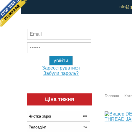
info@g
Зареєструватися
Забули пароль?
Головна
Ката
Ціна тижня
Чистка зброї
709
Релоадінг
352