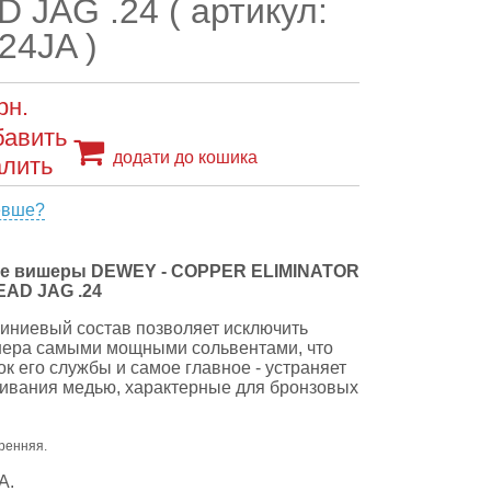
 JAG .24 ( артикул:
24JA )
рн.
додати до кошика
евше?
 вишеры DEWEY - COPPER ELIMINATOR
AD JAG .24
ниевый состав позволяет исключить
шера самыми мощными сольвентами, что
к его службы и самое главное - устраняет
ивания медью, характерные для бронзовых
тренняя.
А.