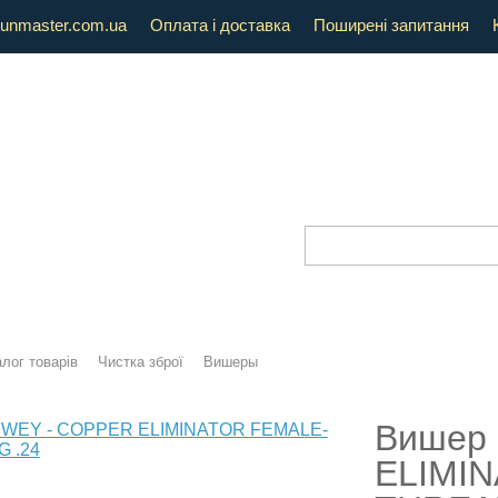
unmaster.com.ua
Оплата і доставка
Поширені запитання
лог товарів
Чистка зброї
Вишеры
Вишер
ELIMI