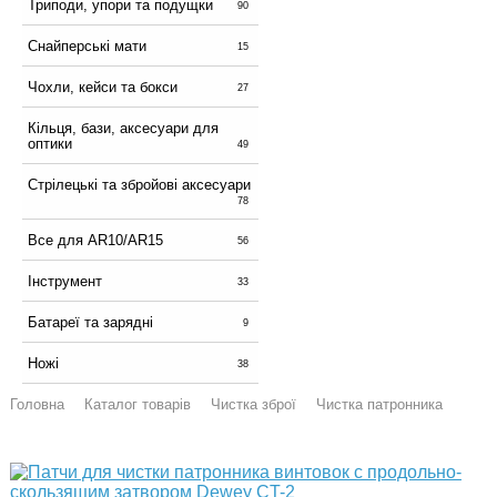
Триподи, упори та подущки
90
Снайперські мати
15
Чохли, кейси та бокси
27
Кільця, бази, аксесуари для
оптики
49
Стрілецькі та збройові аксесуари
78
Все для AR10/AR15
56
Інструмент
33
Батареї та зарядні
9
Ножі
38
Головна
Каталог товарів
Чистка зброї
Чистка патронника