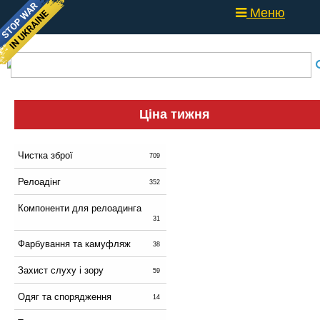
Меню
Ціна тижня
Чистка зброї
709
Релоадінг
352
Компоненти для релоадинга
31
Фарбування та камуфляж
38
Захист слуху і зору
59
Одяг та спорядження
14