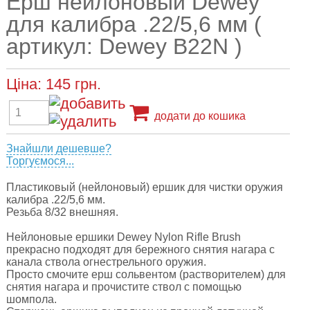
Ерш нейлоновый Dewey
для калибра .22/5,6 мм (
артикул: Dewey B22N )
Ціна:
145
грн.
додати до кошика
Знайшли дешевше?
Торгуємося...
Пластиковый (нейлоновый) ершик для чистки оружия
калибра .22/5,6 мм.
Резьба 8/32 внешняя.
Нейлоновые ершики Dewey Nylon Rifle Brush
прекрасно подходят для бережного снятия нагара с
канала ствола огнестрельного оружия.
Просто смочите ерш сольвентом (растворителем) для
снятия нагара и прочистите ствол с помощью
шомпола.