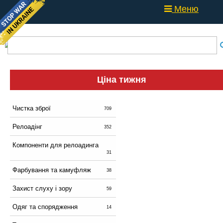
Меню
Ціна тижня
Чистка зброї
709
Релоадінг
352
Компоненти для релоадинга
31
Фарбування та камуфляж
38
Захист слуху і зору
59
Одяг та спорядження
14