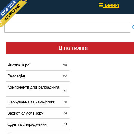
Меню
Ціна тижня
Чистка зброї
709
Релоадінг
352
Компоненти для релоадинга
31
Фарбування та камуфляж
38
Захист слуху і зору
59
Одяг та спорядження
14