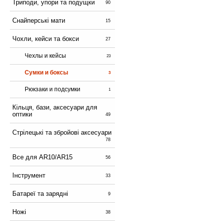
Триподи, упори та подущки
90
Снайперські мати
15
Чохли, кейси та бокси
27
Чехлы и кейсы
23
Сумки и боксы
3
Рюкзаки и подсумки
1
Кільця, бази, аксесуари для
оптики
49
Стрілецькі та збройові аксесуари
78
Все для AR10/AR15
56
Інструмент
33
Батареї та зарядні
9
Ножі
38