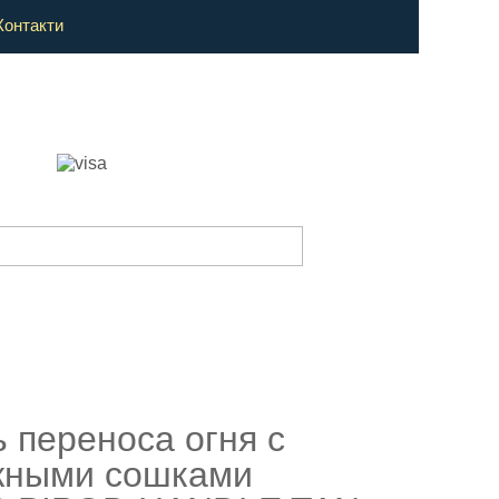
Контакти
ь переноса огня с
жными сошками