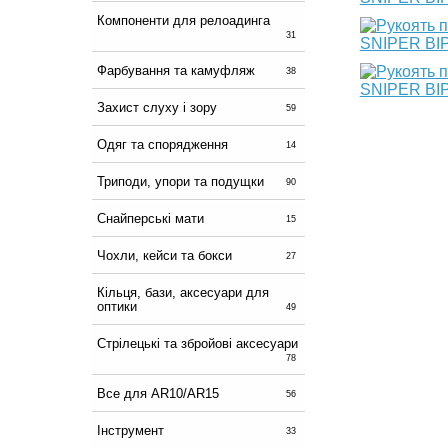
Компоненти для релоадинга
31
Фарбування та камуфляж
38
Захист слуху і зору
59
Одяг та спорядження
14
Триподи, упори та подущки
90
Снайперські мати
15
Чохли, кейси та бокси
27
Кільця, бази, аксесуари для
оптики
49
Стрілецькі та збройові аксесуари
78
Все для AR10/AR15
56
Інструмент
33