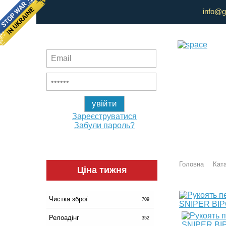
info@g
Зареєструватися
Забули пароль?
Головна
Ката
Ціна тижня
Чистка зброї
709
Релоадінг
352