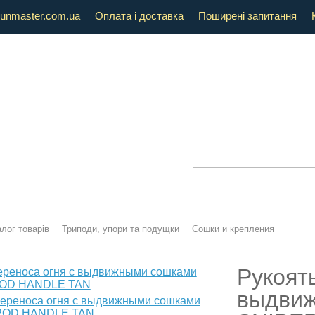
unmaster.com.ua
Оплата і доставка
Поширені запитання
лог товарів
Триподи, упори та подущки
Сошки и крепления
Рукоят
выдви