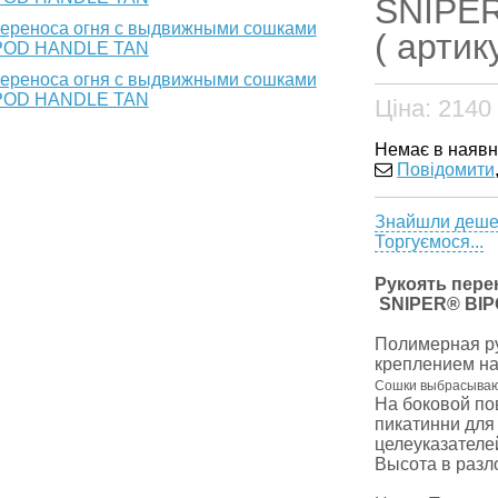
SNIPE
( артик
Ціна:
2140
Немає в наявн
Повідомити
Знайшли деш
Торгуємося...
Рукоять пер
SNIPER® BI
Полимерная ру
креплением на
Сошки выбрасывают
На боковой по
пикатинни для
целеуказателе
Высота в разл