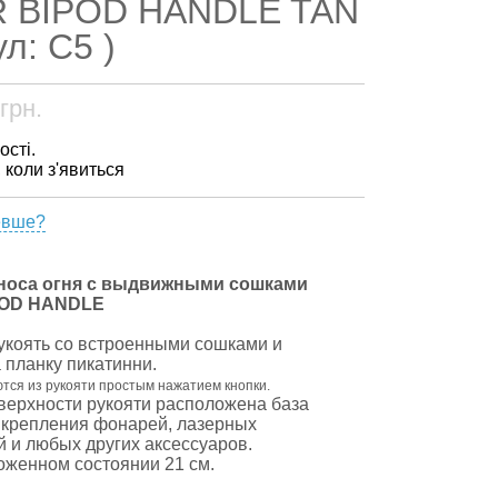
R BIPOD HANDLE TAN
ул: С5 )
грн.
ості.
, коли з'явиться
евше?
еноса огня с выдвижными сошками
POD HANDLE
коять со встроенными сошками и
 планку пикатинни.
ся из рукояти простым нажатием кнопки.
верхности рукояти расположена база
 крепления фонарей, лазерных
й и любых других аксессуаров.
оженном состоянии 21 см.