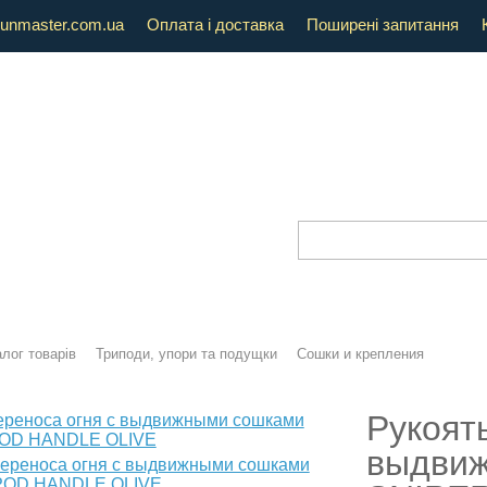
unmaster.com.ua
Оплата і доставка
Поширені запитання
лог товарів
Триподи, упори та подущки
Сошки и крепления
Рукоят
выдви