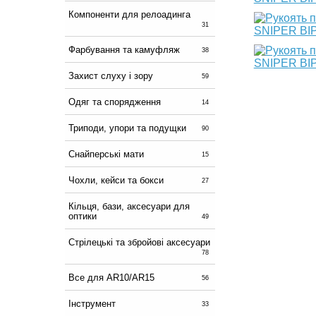
Компоненти для релоадинга
31
Фарбування та камуфляж
38
Захист слуху і зору
59
Одяг та спорядження
14
Триподи, упори та подущки
90
Снайперські мати
15
Чохли, кейси та бокси
27
Кільця, бази, аксесуари для
оптики
49
Стрілецькі та збройові аксесуари
78
Все для AR10/AR15
56
Інструмент
33