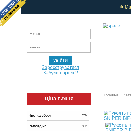
info@g
Зареєструватися
Забули пароль?
Головна
Ката
Ціна тижня
Чистка зброї
709
Релоадінг
352