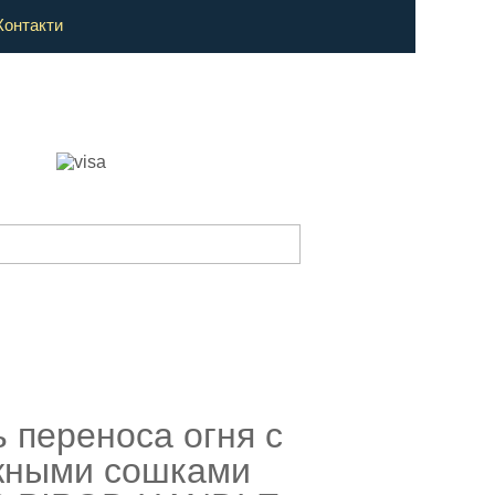
Контакти
ь переноса огня с
жными сошками