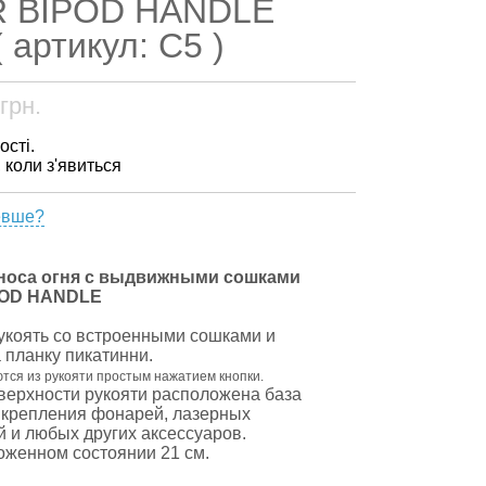
R BIPOD HANDLE
 артикул: С5 )
грн.
ості.
, коли з'явиться
евше?
еноса огня с выдвижными сошками
POD HANDLE
коять со встроенными сошками и
 планку пикатинни.
ся из рукояти простым нажатием кнопки.
верхности рукояти расположена база
 крепления фонарей, лазерных
й и любых других аксессуаров.
оженном состоянии 21 см.