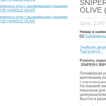
SNIPE
OLIVE (
Ціна:
2140
Немає в наявн
Повідомити
Знайшли деш
Торгуємося...
Рукоять пер
SNIPER® BI
Полимерная ру
креплением на
Сошки выбрасывают
На боковой по
пикатинни для
целеуказателе
Высота в разл