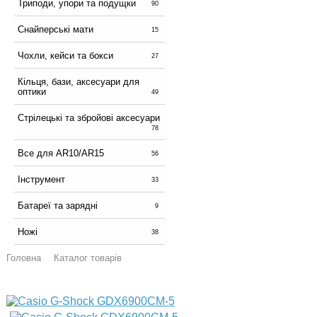
Триподи, упори та подущки
90
Снайперські мати
15
Чохли, кейси та бокси
27
Кільця, бази, аксесуари для
оптики
49
Стрілецькі та збройові аксесуари
78
Все для AR10/AR15
56
Інструмент
33
Батареї та зарядні
9
Ножі
38
Головна
Каталог товарів