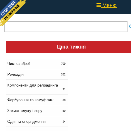
Меню
Ціна тижня
Чистка зброї
709
Релоадінг
352
Компоненти для релоадинга
31
Фарбування та камуфляж
38
Захист слуху і зору
59
Одяг та спорядження
14