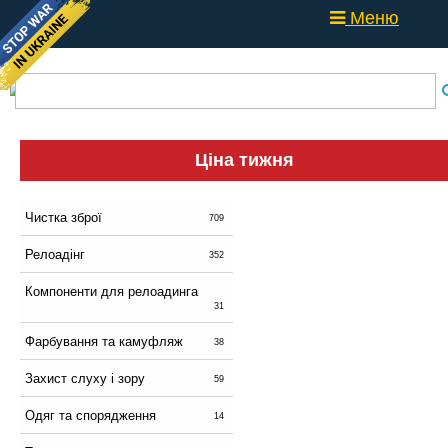
Меню
Ціна тижня
Чистка зброї
709
Релоадінг
352
Компоненти для релоадинга
31
Фарбування та камуфляж
38
Захист слуху і зору
59
Одяг та спорядження
14