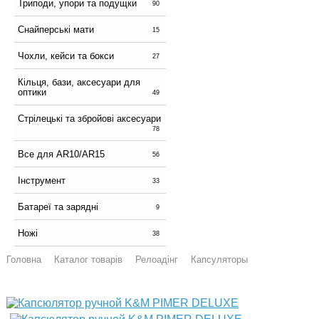
Триподи, упори та подущки
90
Снайперські мати
15
Чохли, кейси та бокси
27
Кільця, бази, аксесуари для
оптики
49
Стрілецькі та збройові аксесуари
78
Все для AR10/AR15
56
Інструмент
33
Батареї та зарядні
9
Ножі
38
Головна
Каталог товарів
Релоадінг
Капсуляторы