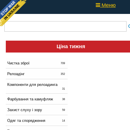
Меню
Ціна тижня
Чистка зброї
709
Релоадінг
352
Компоненти для релоадинга
31
Фарбування та камуфляж
38
Захист слуху і зору
59
Одяг та спорядження
14