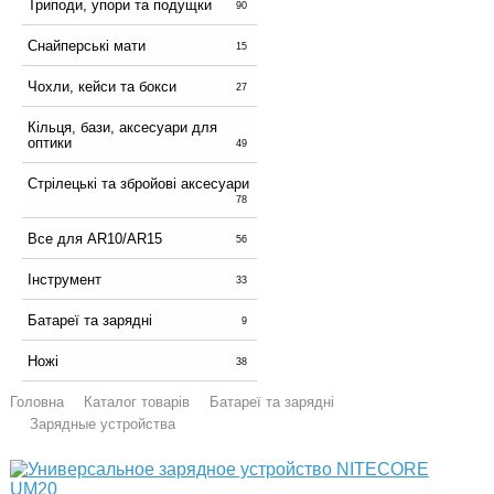
Триподи, упори та подущки
90
Снайперські мати
15
Чохли, кейси та бокси
27
Кільця, бази, аксесуари для
оптики
49
Стрілецькі та збройові аксесуари
78
Все для AR10/AR15
56
Інструмент
33
Батареї та зарядні
9
Ножі
38
Головна
Каталог товарів
Батареї та зарядні
Зарядные устройства