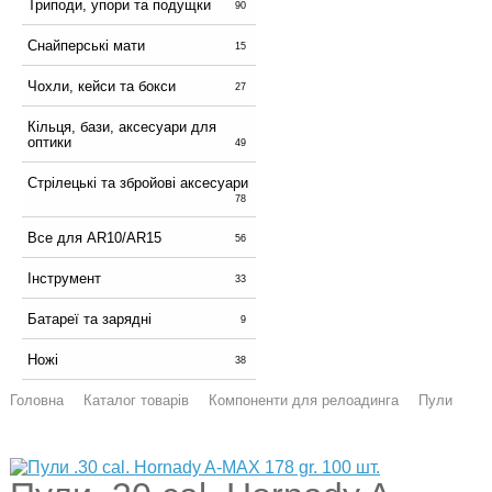
Триподи, упори та подущки
90
Снайперські мати
15
Чохли, кейси та бокси
27
Кільця, бази, аксесуари для
оптики
49
Стрілецькі та збройові аксесуари
78
Все для AR10/AR15
56
Інструмент
33
Батареї та зарядні
9
Ножі
38
Головна
Каталог товарів
Компоненти для релоадинга
Пули