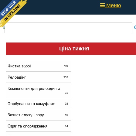
Меню
Ціна тижня
Чистка зброї
709
Релоадінг
352
Компоненти для релоадинга
31
Фарбування та камуфляж
38
Захист слуху і зору
59
Одяг та спорядження
14