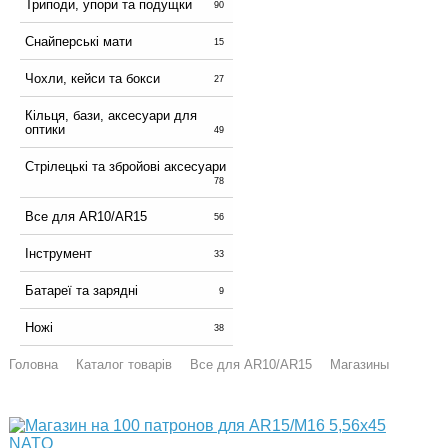
Триподи, упори та подущки
90
Снайперські мати
15
Чохли, кейси та бокси
27
Кільця, бази, аксесуари для
оптики
49
Стрілецькі та збройові аксесуари
78
Все для AR10/AR15
56
Інструмент
33
Батареї та зарядні
9
Ножі
38
Головна
Каталог товарів
Все для AR10/AR15
Магазины