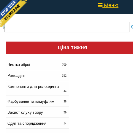
Меню
Ціна тижня
Чистка зброї
709
Релоадінг
352
Компоненти для релоадинга
31
Фарбування та камуфляж
38
Захист слуху і зору
59
Одяг та спорядження
14