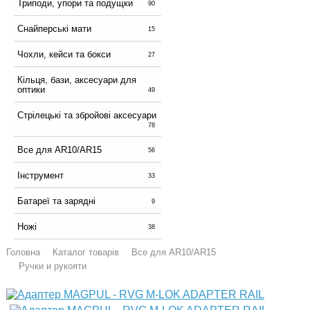
Триподи, упори та подущки
90
Снайперські мати
15
Чохли, кейси та бокси
27
Кільця, бази, аксесуари для
оптики
49
Стрілецькі та збройові аксесуари
78
Все для AR10/AR15
56
Інструмент
33
Батареї та зарядні
9
Ножі
38
Головна
Каталог товарів
Все для AR10/AR15
Ручки и рукояти