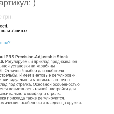
 артикул: )
0
грн.
ості.
, коли з'явиться
евше?
l PRS Precision-Adjustable Stock
6.
Регулируемый приклад предназначен
нной установки на карабины
6. Отличный выбор для любителя
стрельбы. Имеет винтовые регулировки,
индивидуально и максимально точно
клад под стрелка. Основной особенностью
ется возможность точной настройки для
аксимального комфорта стрелка.
ека приклада также регулируются,
омические особенности владельца оружия.
: