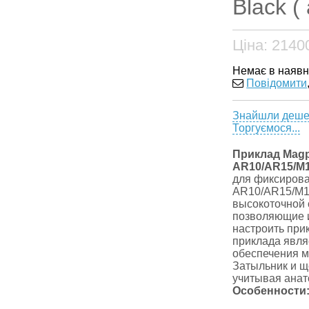
Black (
Ціна:
2140
Немає в наявн
Повідомити
Знайшли деш
Торгуємося...
Приклад Magpu
AR10/AR15/M1
для фиксирова
AR10/AR15/M1
высокоточной 
позволяющие 
настроить при
приклада явля
обеспечения м
Затыльник и щ
учитывая анат
Особенности