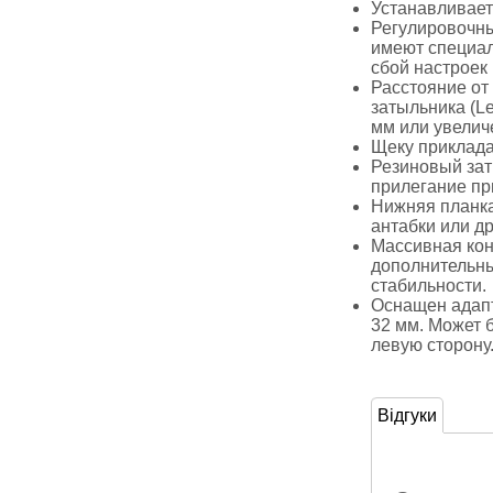
Устанавливает
Регулировочны
имеют специа
сбой настроек 
Расстояние от
затыльника (Le
мм или увелич
Щеку приклада
Резиновый зат
прилегание при
Нижняя планка
антабки или д
Массивная кон
дополнительны
стабильности.
Оснащен адап
32 мм. Может б
левую сторону
Відгуки