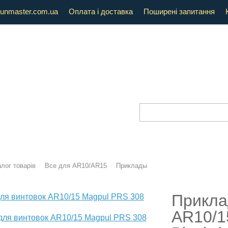
unmaster.com.ua
Оплата і доставка
Поширені запитання
лог товарів
Все для AR10/AR15
Приклады
Прикла
AR10/1