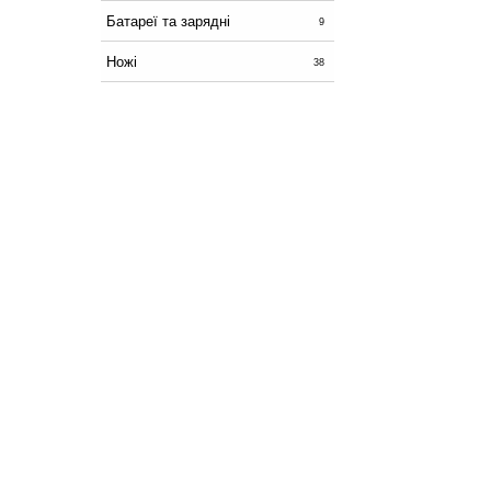
Батареї та зарядні
9
Ножі
38