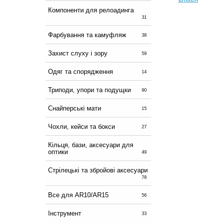
Компоненти для релоадинга
31
Фарбування та камуфляж
38
Захист слуху і зору
59
Одяг та спорядження
14
Триподи, упори та подущки
90
Снайперські мати
15
Чохли, кейси та бокси
27
Кільця, бази, аксесуари для
оптики
49
Стрілецькі та збройові аксесуари
78
Все для AR10/AR15
56
Інструмент
33