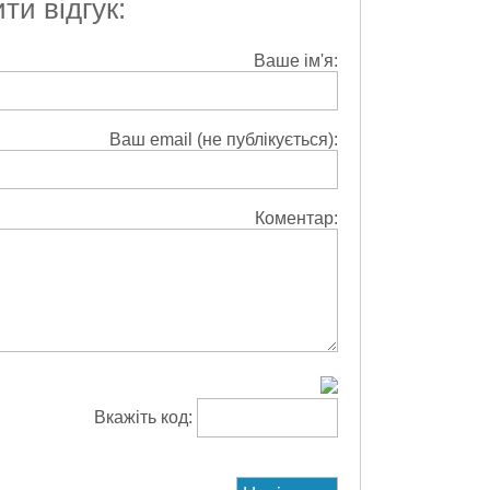
и відгук:
Ваше ім'я:
Ваш email (не публікується):
Коментар:
Вкажіть код: