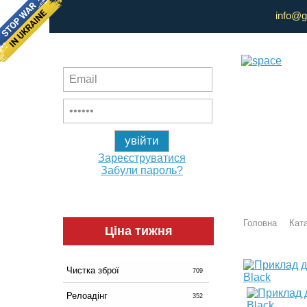
info@g
Зареєструватися
Забули пароль?
Головна
Ката
Ціна тижня
Чистка зброї
709
Релоадінг
352