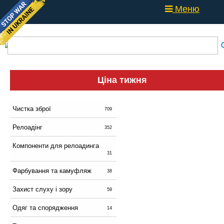
Меню
Ціна тижня
Чистка зброї
709
Релоадінг
352
Компоненти для релоадинга
31
Фарбування та камуфляж
38
Захист слуху і зору
59
Одяг та спорядження
14