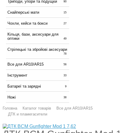
Триподи, упори та подущки
90
Снайперські мати
15
Чохли, кейси та бокси
27
Кільця, бази, аксесуари для
оптики
49
Стрілецькі та збройові аксесуари
78
Все для AR10/AR15
56
Інструмент
33
Батареї та зарядні
9
Ножі
38
Головна
Каталог товарів
Все для AR10/AR15
ДТК и пламегасители