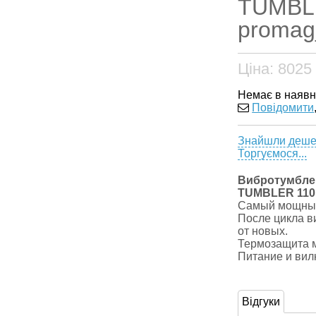
TUMBLER
promag
Ціна:
8025
Немає в наявн
Повідомити
Знайшли деш
Торгуємося...
Вибротумбле
TUMBLER 110 
Самый мощный
После цикла в
от новых.
Термозащита м
Питание и вилк
Відгуки