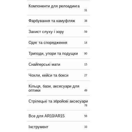
Компоненти для релоадинга
31
Фарбування та камуфляж
38
Захист слуху і зору
59
Одяг та спорядження
14
Триподи, упори та подущки
90
Снайперські мати
15
Чохли, кейси та бокси
27
Кільця, бази, аксесуари для
оптики
49
Стрілецькі та збройові аксесуари
78
Все для AR10/AR15
56
Інструмент
33