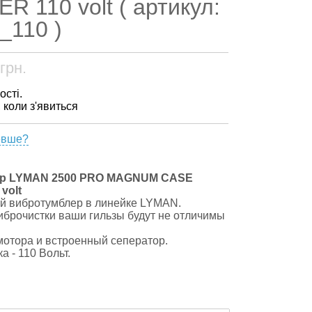
 110 volt ( артикул:
_110 )
грн.
ості.
, коли з'явиться
евше?
р LYMAN 2500 PRO MAGNUM CASE
volt
 вибротумблер в линейке LYMAN.
иброчистки ваши гильзы будут не отличимы
отора и встроенный сеператор.
а - 110 Вольт.