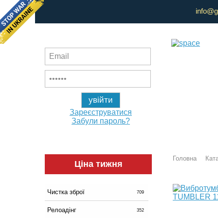
info@g
Зареєструватися
Забули пароль?
Головна
Ката
Ціна тижня
Чистка зброї
709
Релоадінг
352