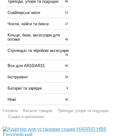
Триподи, упори та подущки
90
Снайперські мати
15
Чохли, кейси та бокси
27
Кільця, бази, аксесуари для
оптики
49
Стрілецькі та збройові аксесуари
78
Все для AR10/AR15
56
Інструмент
33
Батареї та зарядні
9
Ножі
38
Головна
Каталог товарів
Триподи, упори та подущки
Сошки и крепления