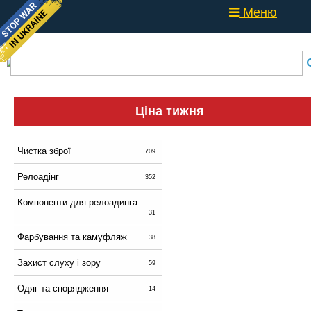
Меню
Ціна тижня
Чистка зброї
709
Релоадінг
352
Компоненти для релоадинга
31
Фарбування та камуфляж
38
Захист слуху і зору
59
Одяг та спорядження
14