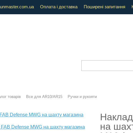
unmaster.com.ua
Оплата і доставка
Поширені запитання
лог товарів
Все для AR10/AR15
Ручки и рукояти
Наклад
на шах