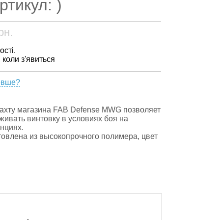
ртикул: )
рн.
ості.
, коли з'явиться
евше?
ахту магазина FAB Defense MWG позволяет
живать винтовку в условиях боя на
анциях.
товлена из высокопрочного полимера, цвет