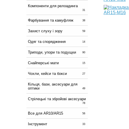
Компоненти для релоадинга
31
Фарбування та камуфляж
38
Захист слуху і зору
59
Одяг та спорядження
14
Триподи, упори та подущки
90
Снайперські мати
15
Чохли, кейси та бокси
27
Кільця, бази, аксесуари для
оптики
49
Стрілецькі та збройові аксесуари
78
Все для AR10/AR15
56
Інструмент
33