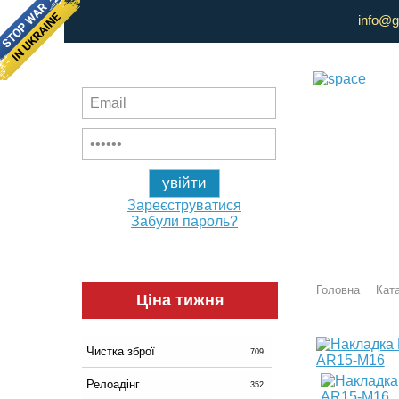
info@g
Зареєструватися
Забули пароль?
Головна
Ката
Ціна тижня
Чистка зброї
709
Релоадінг
352