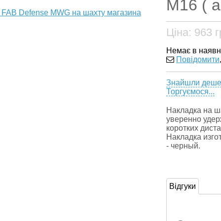
M16 ( а
Ціна:
963
г
Немає в наявн
Повідомити
Знайшли деш
Торгуємося...
Накладка на ш
уверенно удер
коротких дист
Накладка изго
- черный.
Відгуки