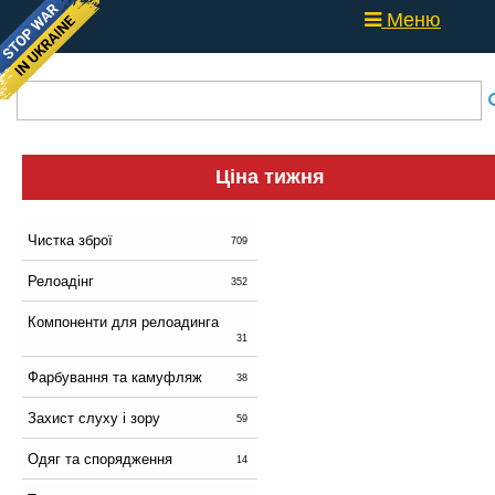
Меню
Ціна тижня
Чистка зброї
709
Релоадінг
352
Компоненти для релоадинга
31
Фарбування та камуфляж
38
Захист слуху і зору
59
Одяг та спорядження
14