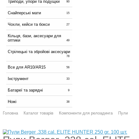
Триподи, упори та подущки
90
Снайперські мати
15
Чохли, кейси та бокси
27
Кільця, бази, аксесуари для
оптики
49
Стрілецькі та збройові аксесуари
78
Все для AR10/AR15
56
Інструмент
33
Батареї та зарядні
9
Ножі
38
Головна
Каталог товарів
Компоненти для релоадинга
Пули