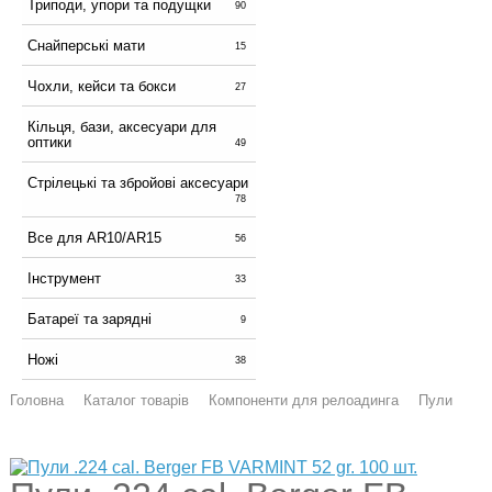
Триподи, упори та подущки
90
Снайперські мати
15
Чохли, кейси та бокси
27
Кільця, бази, аксесуари для
оптики
49
Стрілецькі та збройові аксесуари
78
Все для AR10/AR15
56
Інструмент
33
Батареї та зарядні
9
Ножі
38
Головна
Каталог товарів
Компоненти для релоадинга
Пули