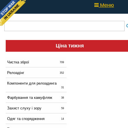
Меню
Ціна тижня
Чистка зброї
709
Релоадінг
352
Компоненти для релоадинга
31
Фарбування та камуфляж
38
Захист слуху і зору
59
Одяг та спорядження
14