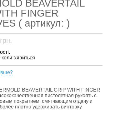
OLD BEAVERTAIL
WITH FINGER
S ( артикул: )
грн.
ості.
, коли з'явиться
евше?
VERMOLD BEAVERTAIL GRIP WITH FINGER
ококачественная пистолетная рукоять с
овым покрытием, смягчающим отдачу и
олее плотно удерживать винтовку.