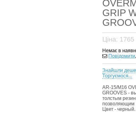
OVERM
GRIP 
GROOVE
Ціна:
1765
Немає в наявн
Повідомити
Знайшли деш
Торгуємося...
AR-15/M16 O
GROOVES - выс
толстым резин
позволяющим б
Цвет - черный.