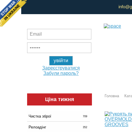
info@g
Зареєструватися
Забули пароль?
Головна
Ката
Ціна тижня
Чистка зброї
709
Релоадінг
352