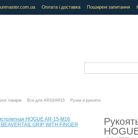
unmaster.com.ua
Оплата і доставка
Поширені запитання
лог товарів
Все для AR10/AR15
Ручки и рукояти
Рукоят
HOGUE