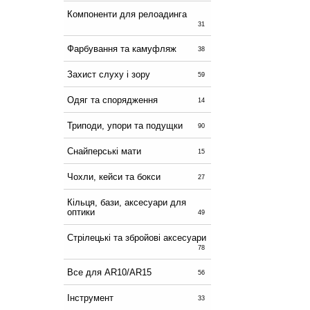
Компоненти для релоадинга
31
Фарбування та камуфляж
38
Захист слуху і зору
59
Одяг та спорядження
14
Триподи, упори та подущки
90
Снайперські мати
15
Чохли, кейси та бокси
27
Кільця, бази, аксесуари для
оптики
49
Стрілецькі та збройові аксесуари
78
Все для AR10/AR15
56
Інструмент
33