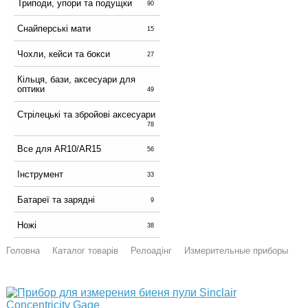
Триподи, упори та подущки
90
Снайперські мати
15
Чохли, кейси та бокси
27
Кільця, бази, аксесуари для
оптики
49
Стрілецькі та збройові аксесуари
78
Все для AR10/AR15
56
Інструмент
33
Батареї та зарядні
9
Ножі
38
Головна
Каталог товарів
Релоадінг
Измерительные приборы