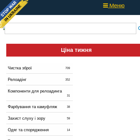
Меню
Ціна тижня
Чистка зброї
709
Релоадінг
352
Компоненти для релоадинга
31
Фарбування та камуфляж
38
Захист слуху і зору
59
Одяг та спорядження
14