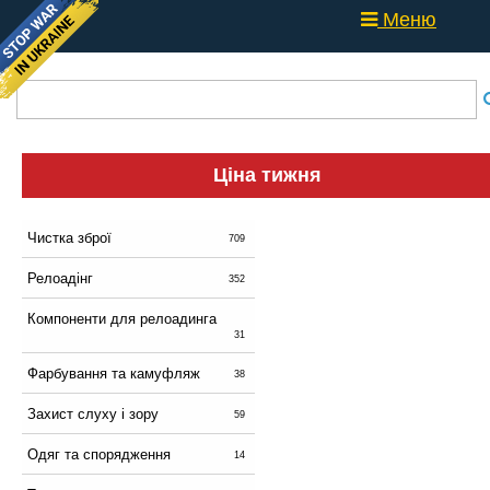
Меню
Ціна тижня
Чистка зброї
709
Релоадінг
352
Компоненти для релоадинга
31
Фарбування та камуфляж
38
Захист слуху і зору
59
Одяг та спорядження
14