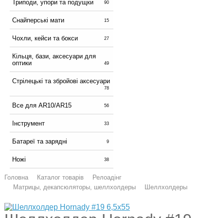
Триподи, упори та подущки
90
Снайперські мати
15
Чохли, кейси та бокси
27
Кільця, бази, аксесуари для
оптики
49
Стрілецькі та збройові аксесуари
78
Все для AR10/AR15
56
Інструмент
33
Батареї та зарядні
9
Ножі
38
Головна
Каталог товарів
Релоадінг
Матрицы, декапсюляторы, шеллхолдеры
Шеллхолдеры