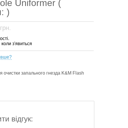
ole Uniformer (
: )
грн.
ості.
, коли з'явиться
евше?
я очистки запального гнезда K&M Flash
и відгук: