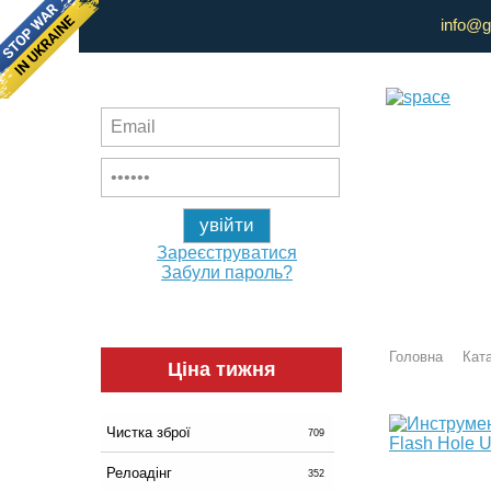
info@g
Зареєструватися
Забули пароль?
Головна
Ката
Ціна тижня
Чистка зброї
709
Релоадінг
352