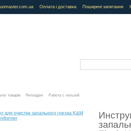
unmaster.com.ua
Оплата і доставка
Поширені запитання
лог товарів
Релоадінг
Работа с гильзой
Инстру
запаль