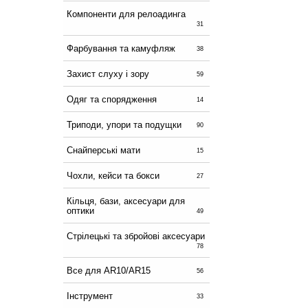
Компоненти для релоадинга
31
Фарбування та камуфляж
38
Захист слуху і зору
59
Одяг та спорядження
14
Триподи, упори та подущки
90
Снайперські мати
15
Чохли, кейси та бокси
27
Кільця, бази, аксесуари для
оптики
49
Стрілецькі та збройові аксесуари
78
Все для AR10/AR15
56
Інструмент
33