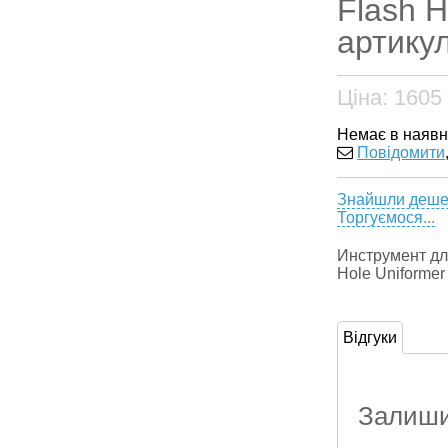
Flash H
артикул
Ціна:
1605
Немає в наявн
Повідомити
Знайшли деш
Торгуємося...
Инструмент дл
Hole Uniformer
Відгуки
Залишит