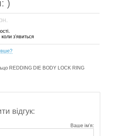
: )
рн.
ості.
, коли з'явиться
евше?
льцо REDDING DIE BODY LOCK RING
и відгук:
Ваше ім'я: