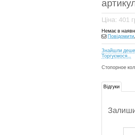
артикул
Ціна:
401
г
Немає в наявн
Повідомити
Знайшли деш
Торгуємося...
Стопорное ко
Відгуки
Залишит