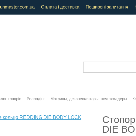
unmaster.com.ua
Оплата і доставка
Поширені запитання
лог товарів
Релоадінг
Матрицы, декапсюляторы, шеллхолдеры
К
Стопор
DIE BO