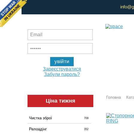
info@g
Зареєструватися
Забули пароль?
Головна
Ката
Ціна тижня
Чистка зброї
709
Релоадінг
352