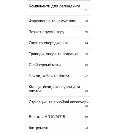
Компоненти для релоадинга
31
Фарбування та камуфляж
38
Захист слуху і зору
59
Одяг та спорядження
14
Триподи, упори та подущки
90
Снайперські мати
15
Чохли, кейси та бокси
27
Кільця, бази, аксесуари для
оптики
49
Стрілецькі та збройові аксесуари
78
Все для AR10/AR15
56
Інструмент
33