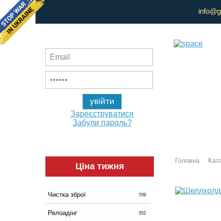
info@g
Зареєструватися
Забули пароль?
Головна
Ката
Ціна тижня
Чистка зброї
709
Релоадінг
352