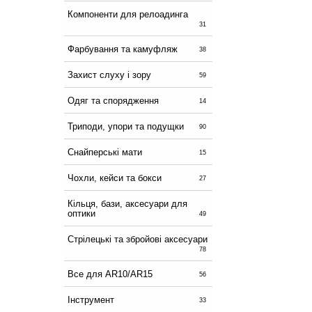
Компоненти для релоадинга
31
Фарбування та камуфляж
38
Захист слуху і зору
59
Одяг та спорядження
14
Триподи, упори та подущки
90
Снайперські мати
15
Чохли, кейси та бокси
27
Кільця, бази, аксесуари для
оптики
49
Стрілецькі та збройові аксесуари
78
Все для AR10/AR15
56
Інструмент
33