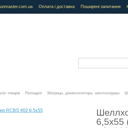
unmaster.com.ua
Оплата і доставка
Поширені запитання
лог товарів
Релоадінг
Матрицы, декапсюляторы, шеллхолдеры
Ш
Шеллх
6,5х55 