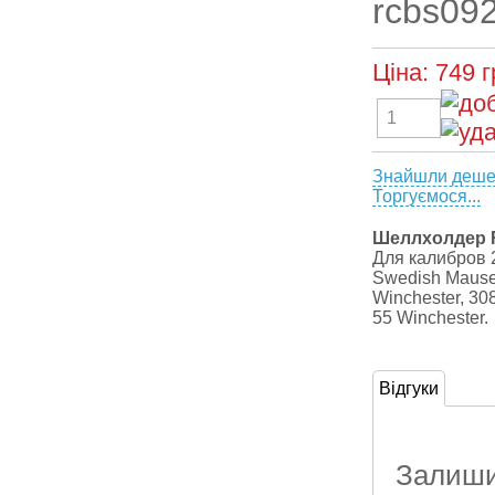
rcbs09
Ціна:
749
г
Знайшли деш
Торгуємося...
Шеллхолдер
Для калибров 2
Swedish Mauser
Winchester, 308
55 Winchester.
Відгуки
Залишит