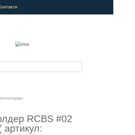
Контакти
еллхолдеры
олдер RCBS #02
( артикул: