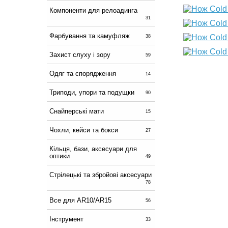
Компоненти для релоадинга
31
Фарбування та камуфляж
38
Захист слуху і зору
59
Одяг та спорядження
14
Триподи, упори та подущки
90
Снайперські мати
15
Чохли, кейси та бокси
27
Кільця, бази, аксесуари для
оптики
49
Стрілецькі та збройові аксесуари
78
Все для AR10/AR15
56
Інструмент
33