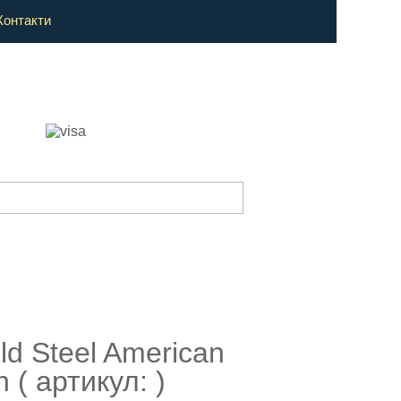
Контакти
d Steel American
( артикул: )