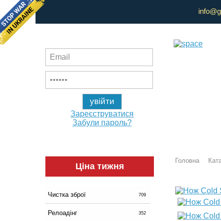
info@g
Зареєструватися
Забули пароль?
Головна
Ката
Ціна тижня
Чистка зброї
709
Релоадінг
352