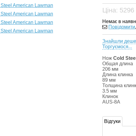
Ціна:
5296
Немає в наявн
Повідомити
Знайшли деш
Торгуємося...
Нож
Cold Ste
Общая длина
206 мм
Длина клинка
89 мм
Толщина клин
3.5 мм
Клинок
AUS-8A
Відгуки