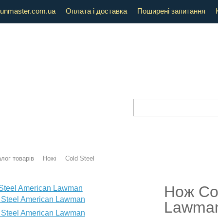
unmaster.com.ua
Оплата і доставка
Поширені запитання
лог товарів
Ножі
Cold Steel
Нож Col
Lawman 