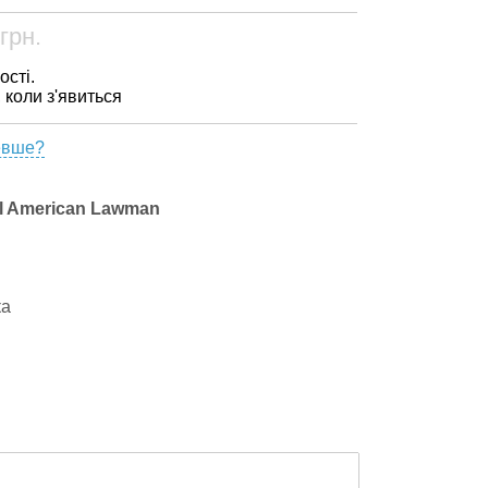
грн.
ості.
, коли з'явиться
евше?
el American Lawman
ка