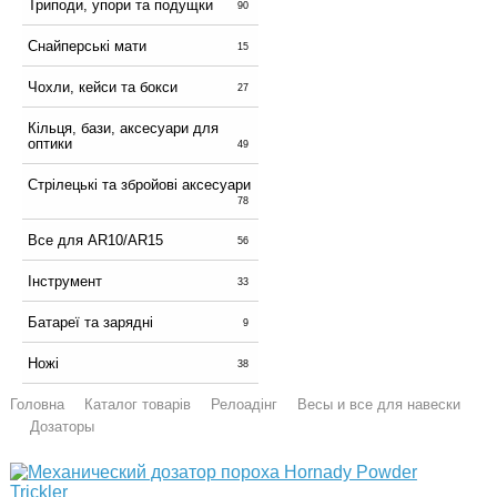
Триподи, упори та подущки
90
Снайперські мати
15
Чохли, кейси та бокси
27
Кільця, бази, аксесуари для
оптики
49
Стрілецькі та збройові аксесуари
78
Все для AR10/AR15
56
Інструмент
33
Батареї та зарядні
9
Ножі
38
Головна
Каталог товарів
Релоадінг
Весы и все для навески
Дозаторы