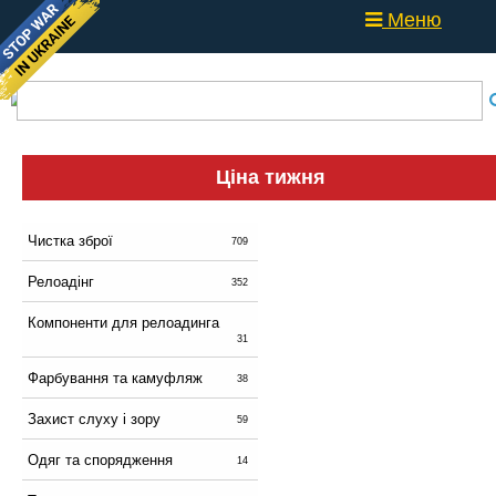
Меню
Ціна тижня
Чистка зброї
709
Релоадінг
352
Компоненти для релоадинга
31
Фарбування та камуфляж
38
Захист слуху і зору
59
Одяг та спорядження
14