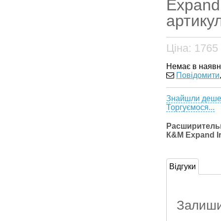
Expand 
артикул
Ціна:
1765
Немає в наявн
Повідомити
Знайшли деш
Торгуємося...
Расширительн
К&М Expand Ir
Відгуки
Залишит