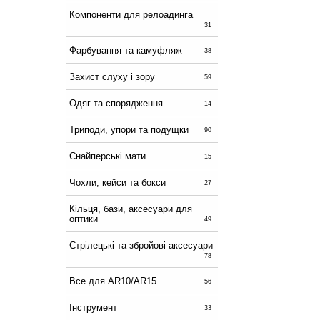
Компоненти для релоадинга
31
Фарбування та камуфляж
38
Захист слуху і зору
59
Одяг та спорядження
14
Триподи, упори та подущки
90
Снайперські мати
15
Чохли, кейси та бокси
27
Кільця, бази, аксесуари для
оптики
49
Стрілецькі та збройові аксесуари
78
Все для AR10/AR15
56
Інструмент
33