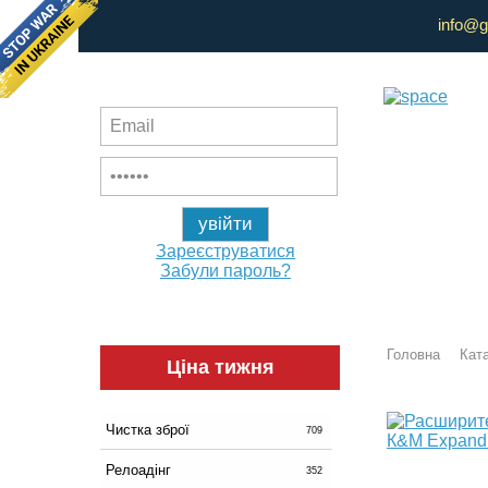
info@g
Зареєструватися
Забули пароль?
Головна
Ката
Ціна тижня
Чистка зброї
709
Релоадінг
352