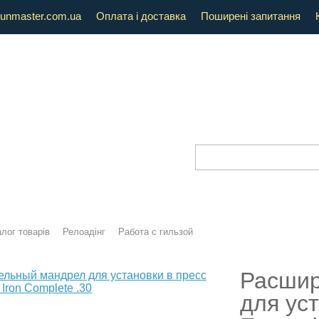
unmaster.com.ua
Оплата і доставка
Поширені запитання
лог товарів
Релоадінг
Работа с гильзой
Расшир
для ус