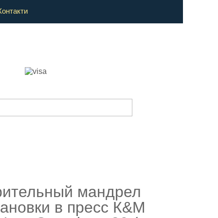
Контакти
ительный мандрел
тановки в пресс К&М