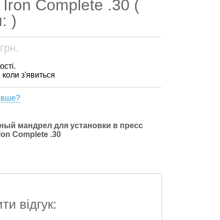
Iron Complete .30 (
: )
грн.
ості.
, коли з'явиться
евше?
ый мандрел для установки в пресс
on Complete .30
и відгук: