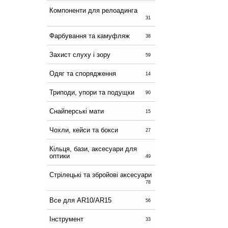
Компоненти для релоадинга
31
Фарбування та камуфляж
38
Захист слуху і зору
59
Одяг та спорядження
14
Триподи, упори та подущки
90
Снайперські мати
15
Чохли, кейси та бокси
27
Кільця, бази, аксесуари для
оптики
49
Стрілецькі та збройові аксесуари
78
Все для AR10/AR15
56
Інструмент
33