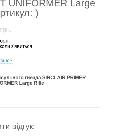
T UNIFORMER Large
артикул: )
грн.
ості.
 коли з'явиться
евше?
псульного гнезда SINCLAIR PRIMER
RMER Large Rifle
и відгук: