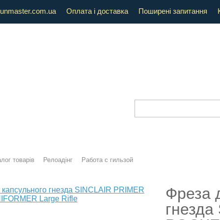
unmaster.com.ua
Оплата і доставка
Поширені запитання
лог товарів
Релоадінг
Работа с гильзой
Фреза 
гнезда