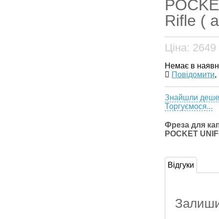
POCKE
Rifle ( 
Ціна:
2649
Немає в наявн
Повідомити
,
Знайшли деш
Торгуємося...
Фреза для ка
POCKET UNIFO
Відгуки
Залишит