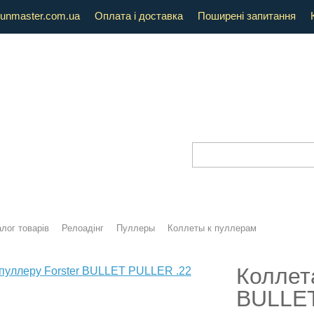
unmaster.com.ua
Оплата і доставка
Поширені запитання
лог товарів
Релоадінг
Пуллеры
Коллеты к пуллерам
Коллета
BULLET