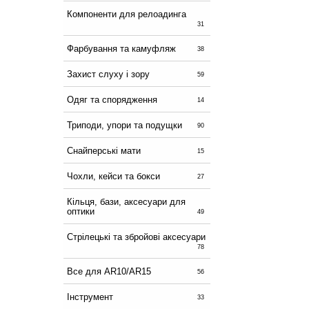
Компоненти для релоадинга
31
Фарбування та камуфляж
38
Захист слуху і зору
59
Одяг та спорядження
14
Триподи, упори та подущки
90
Снайперські мати
15
Чохли, кейси та бокси
27
Кільця, бази, аксесуари для
оптики
49
Стрілецькі та збройові аксесуари
78
Все для AR10/AR15
56
Інструмент
33