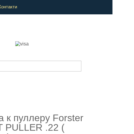
Контакти
 к пуллеру Forster
 PULLER .22 (