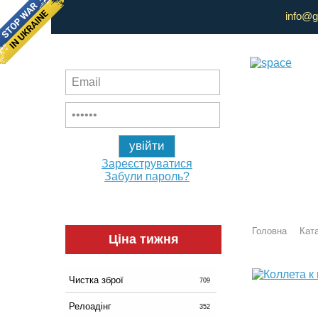
info@g
Зареєструватися
Забули пароль?
Головна
Ката
Ціна тижня
Чистка зброї
709
Релоадінг
352