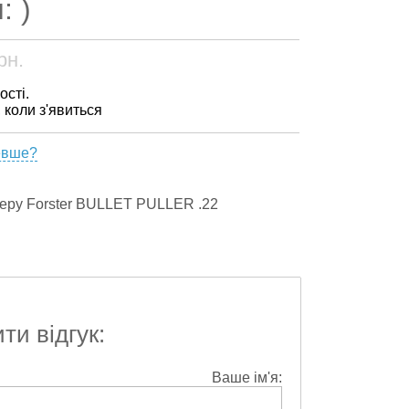
: )
рн.
ості.
, коли з'явиться
евше?
леру Forster BULLET PULLER .22
и відгук:
Ваше ім'я: