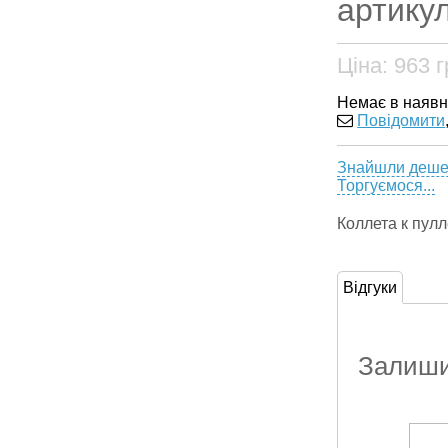
артикул
Ціна:
963
г
Немає в наявн
Повідомити
Знайшли деш
Торгуємося...
Коллета к пул
Відгуки
Залишит