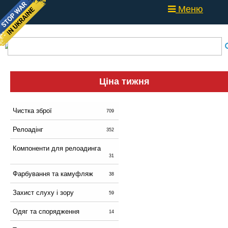
Меню
Ціна тижня
Чистка зброї
709
Релоадінг
352
Компоненти для релоадинга
31
Фарбування та камуфляж
38
Захист слуху і зору
59
Одяг та спорядження
14