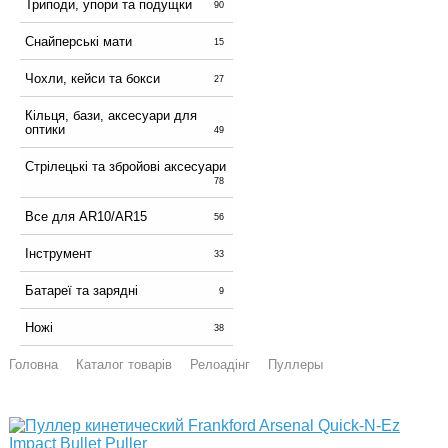
Триподи, упори та подущки
90
Снайперські мати
15
Чохли, кейси та бокси
27
Кільця, бази, аксесуари для
оптики
49
Стрілецькі та збройові аксесуари
78
Все для AR10/AR15
56
Інструмент
33
Батареї та зарядні
9
Ножі
38
Головна
Каталог товарів
Релоадінг
Пуллеры