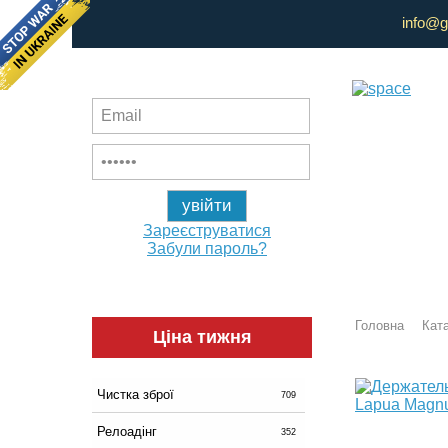
info@g
Зареєструватися
Забули пароль?
Головна
Ката
Ціна тижня
Чистка зброї
709
Релоадінг
352