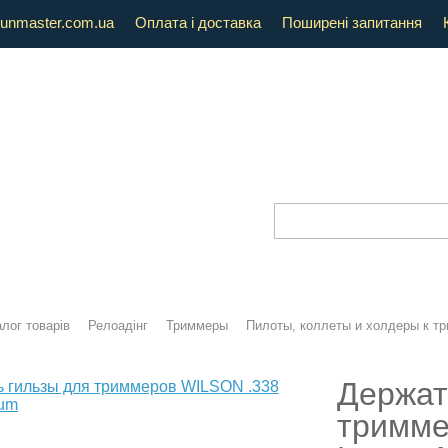
unmaster.com.ua
Оплата і доставка
Поширені запитання
лог товарів
Релоадінг
Триммеры
Пилоты, коллеты и холдеры к т
Держат
тримме