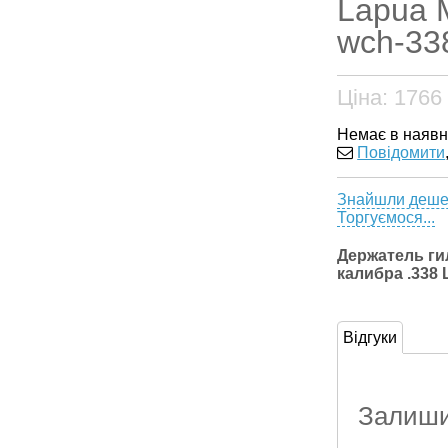
Lapua 
wch-33
Ціна:
1766
Немає в наявн
Повідомити
Знайшли деш
Торгуємося...
Держатель ги
калибра .338
Відгуки
Залишит