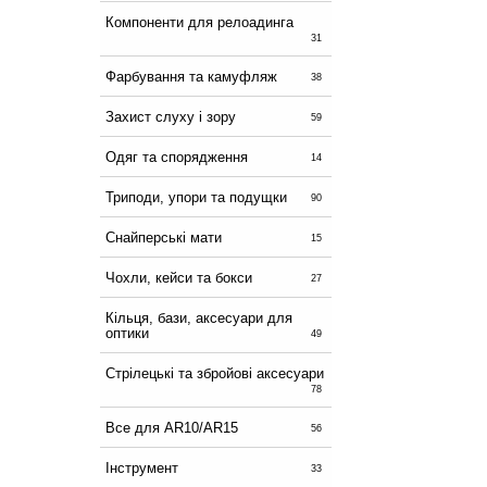
Компоненти для релоадинга
31
Фарбування та камуфляж
38
Захист слуху і зору
59
Одяг та спорядження
14
Триподи, упори та подущки
90
Снайперські мати
15
Чохли, кейси та бокси
27
Кільця, бази, аксесуари для
оптики
49
Стрілецькі та збройові аксесуари
78
Все для AR10/AR15
56
Інструмент
33