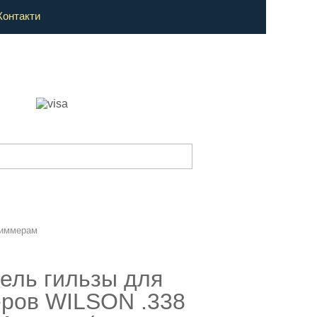
Контакти
риммерам
ель гильзы для
ров WILSON .338