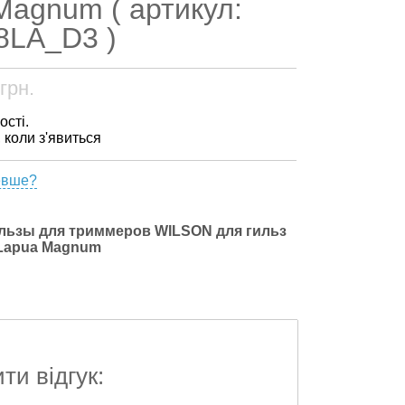
Magnum ( артикул:
8LA_D3 )
грн.
ості.
, коли з'явиться
евше?
льзы для триммеров WILSON для гильз
 Lapua Magnum
и відгук: