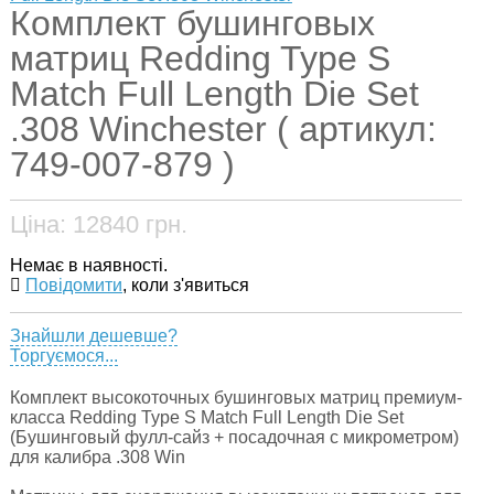
Комплект бушинговых
матриц Redding Type S
Match Full Length Die Set
.308 Winchester ( артикул:
749-007-879 )
Ціна:
12840
грн.
Немає в наявності.
Повідомити
, коли з'явиться
Знайшли дешевше?
Торгуємося...
Комплект высокоточных бушинговых матриц премиум-
класса Redding Type S Match Full Length Die Set
(Бушинговый фулл-сайз + посадочная с микрометром)
для калибра .308 Win