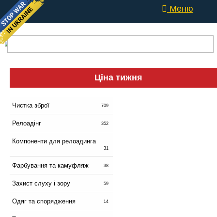
Меню
Ціна тижня
Чистка зброї
709
Релоадінг
352
Компоненти для релоадинга
31
Фарбування та камуфляж
38
Захист слуху і зору
59
Одяг та спорядження
14