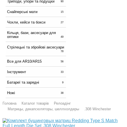
Триподи, упори та подущки
90
Снайперські мати
15
Чохли, кейси та бокси
27
Кільця, бази, аксесуари для
оптики
49
Стрілецькі та збройові аксесуари
78
Все для AR10/AR15
56
Інструмент
33
Батареї та зарядні
9
Ножі
38
Головна
Каталог товарів
Релоадінг
Матрицы, декапсюляторы, шеллхолдеры
.308 Winchester