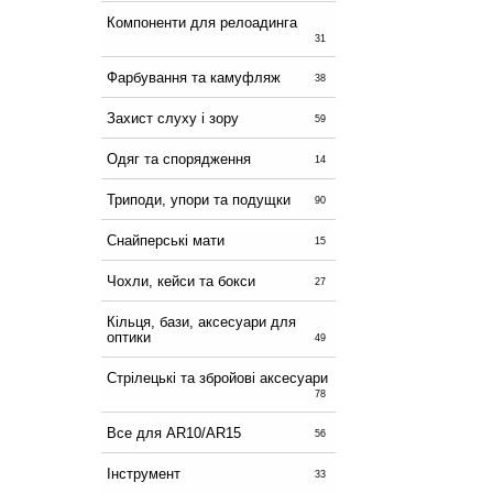
Компоненти для релоадинга
31
Фарбування та камуфляж
38
Захист слуху і зору
59
Одяг та спорядження
14
Триподи, упори та подущки
90
Снайперські мати
15
Чохли, кейси та бокси
27
Кільця, бази, аксесуари для
оптики
49
Стрілецькі та збройові аксесуари
78
Все для AR10/AR15
56
Інструмент
33