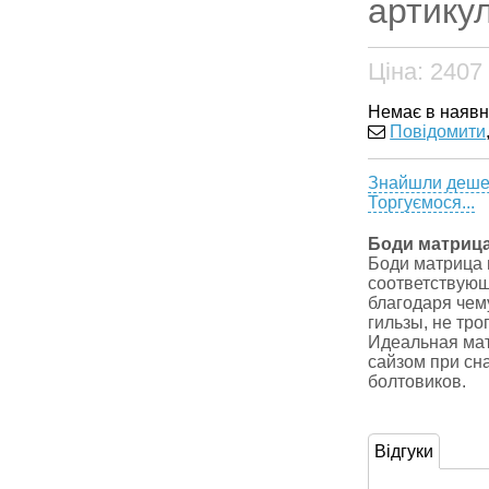
артикул
Ціна:
2407
Немає в наявн
Повідомити
Знайшли деш
Торгуємося...
Боди матриц
Боди матрица 
соответствующ
благодаря чем
гильзы, не тро
Идеальная мат
сайзом при сн
болтовиков.
Відгуки