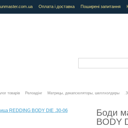
unmaster.com.ua
Оплата і доставка
Поширені запитання
лог товарів
Релоадінг
Матрицы, декапсюляторы, шеллхолдеры
.3
Боди м
BODY DI