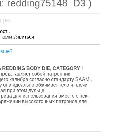
: redding75148_D3 )
грн.
ості.
, коли з'явиться
евше?
а REDDING BODY DIE, CATEGORY I
представляет собой патронник
его калибра согласно стандарту SAAMI,
у она идеально обжимает тело и плечи
гая при этом дульце.
рица для использования вместе с нек-
аряжении высокоточных патронов для