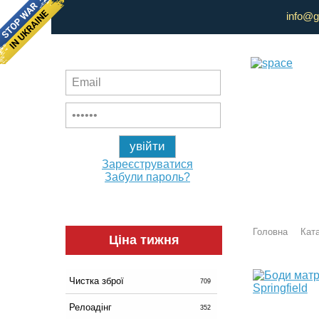
info@g
Зареєструватися
Забули пароль?
Головна
Ката
Ціна тижня
Чистка зброї
709
Релоадінг
352