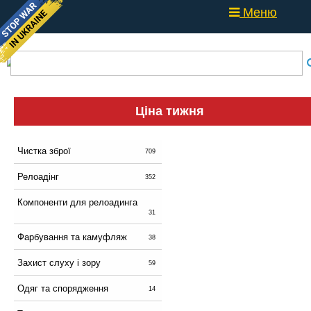
Меню
Ціна тижня
Чистка зброї
709
Релоадінг
352
Компоненти для релоадинга
31
Фарбування та камуфляж
38
Захист слуху і зору
59
Одяг та спорядження
14