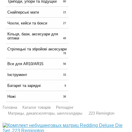
Триподи, упори та подущки
90
Снайперські мати
15
Чохли, кейси та бокси
27
Кільця, бази, аксесуари для
оптики
49
Стрілецькі та збройові аксесуари
78
Все для AR10/AR15
56
Інструмент
33
Батареї та зарядні
9
Ножі
38
Головна
Каталог товарів
Релоадінг
Матрицы, декапсюляторы, шеллхолдеры
.223 Remington