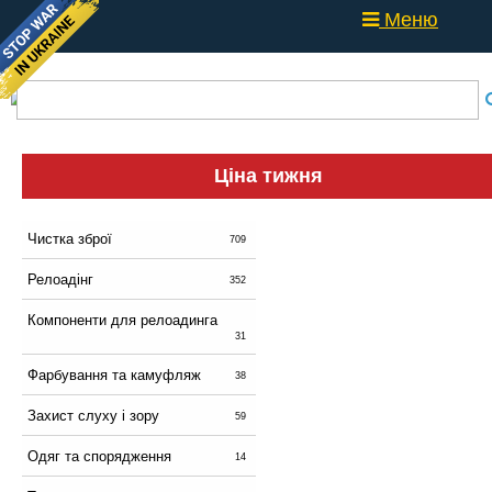
Меню
Ціна тижня
Чистка зброї
709
Релоадінг
352
Компоненти для релоадинга
31
Фарбування та камуфляж
38
Захист слуху і зору
59
Одяг та спорядження
14