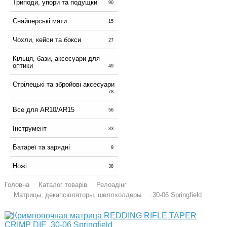
Триподи, упори та подущки
90
Снайперські мати
15
Чохли, кейси та бокси
27
Кільця, бази, аксесуари для
оптики
49
Стрілецькі та збройові аксесуари
78
Все для AR10/AR15
56
Інструмент
33
Батареї та зарядні
9
Ножі
38
Головна
Каталог товарів
Релоадінг
Матрицы, декапсюляторы, шеллхолдеры
.30-06 Springfield