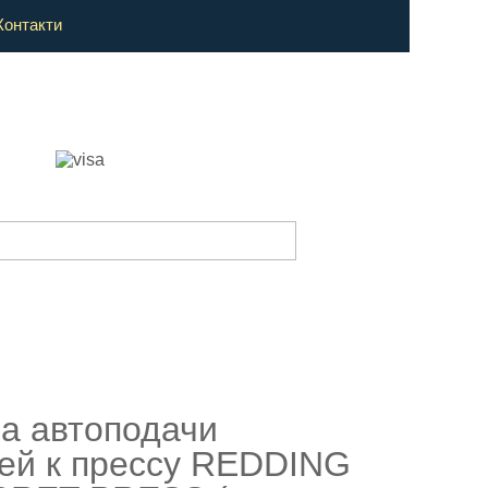
Контакти
а автоподачи
ей к прессу REDDING