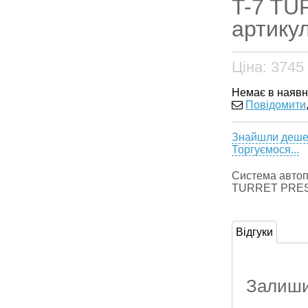
T-7 TU
артикул
Ціна:
3745
Немає в наявн
Повідомити
Знайшли деш
Торгуємося...
Система автоп
TURRET PRE
Відгуки
Залишит