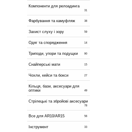
Компоненти для релоадинга
31
Фарбування та камуфляж
38
Захист слуху і зору
59
Одяг та спорядження
14
Триподи, упори та подущки
90
Снайперські мати
15
Чохли, кейси та бокси
27
Кільця, бази, аксесуари для
оптики
49
Стрілецькі та збройові аксесуари
78
Все для AR10/AR15
56
Інструмент
33