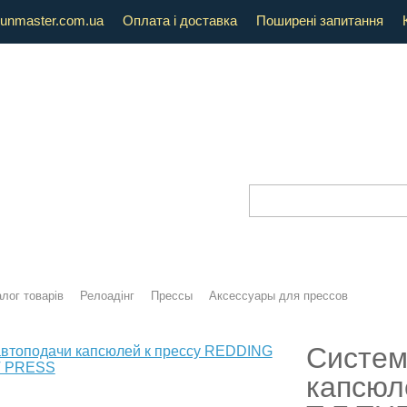
unmaster.com.ua
Оплата і доставка
Поширені запитання
лог товарів
Релоадінг
Прессы
Аксессуары для прессов
Систем
капсюл