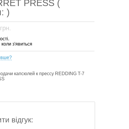
RRET PRESS (
: )
грн.
ості.
, коли з'явиться
евше?
одачи капсюлей к прессу REDDING T-7
SS
и відгук: