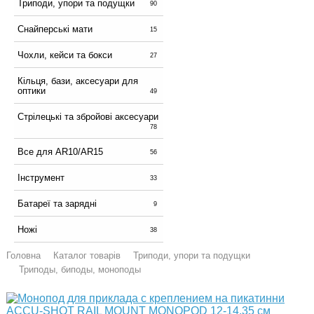
Триподи, упори та подущки
90
Снайперські мати
15
Чохли, кейси та бокси
27
Кільця, бази, аксесуари для
оптики
49
Стрілецькі та збройові аксесуари
78
Все для AR10/AR15
56
Інструмент
33
Батареї та зарядні
9
Ножі
38
Головна
Каталог товарів
Триподи, упори та подущки
Триподы, биподы, моноподы