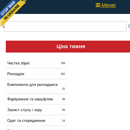
Меню
Ціна тижня
Чистка зброї
709
Релоадінг
352
Компоненти для релоадинга
31
Фарбування та камуфляж
38
Захист слуху і зору
59
Одяг та спорядження
14