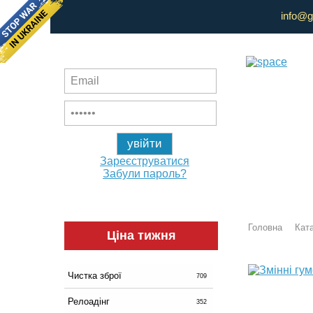
info@g
Зареєструватися
Забули пароль?
Головна
Ката
Ціна тижня
Чистка зброї
709
Релоадінг
352