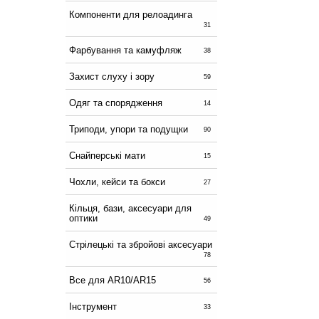
Компоненти для релоадинга
31
Фарбування та камуфляж
38
Захист слуху і зору
59
Одяг та спорядження
14
Триподи, упори та подущки
90
Снайперські мати
15
Чохли, кейси та бокси
27
Кільця, бази, аксесуари для
оптики
49
Стрілецькі та збройові аксесуари
78
Все для AR10/AR15
56
Інструмент
33