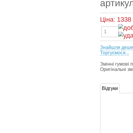
артику
Ціна:
1338
Знайшли деш
Торгуємося...
Змінні гумові 
Оригінальні зм
Відгуки