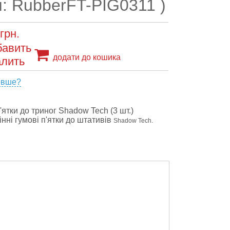
л: RubberFT-PIG0311 )
грн.
додати до кошика
евше?
п'ятки до триног Shadow Tech (3 шт.)
інні гумові п'ятки до штативів
Shadow Tech.