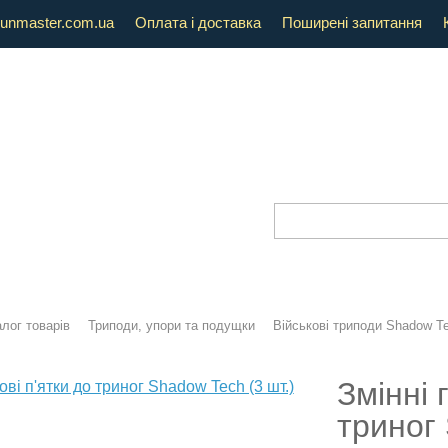
unmaster.com.ua
Оплата і доставка
Поширені запитання
лог товарів
Триподи, упори та подущки
Військові триподи Shadow T
Змінні 
триног 