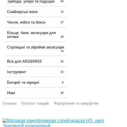
Триподи, упори та подущки
90
Снайперські мати
15
Чохли, кейси та бокси
27
Кільця, бази, аксесуари для
оптики
49
Стрілецькі та збройові аксесуари
78
Все для AR10/AR15
56
Інструмент
33
Батареї та зарядні
9
Ножі
38
Головна
Каталог товарів
Фарбування та камуфляж