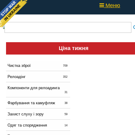
Меню
Ціна тижня
Чистка зброї
709
Релоадінг
352
Компоненти для релоадинга
31
Фарбування та камуфляж
38
Захист слуху і зору
59
Одяг та спорядження
14