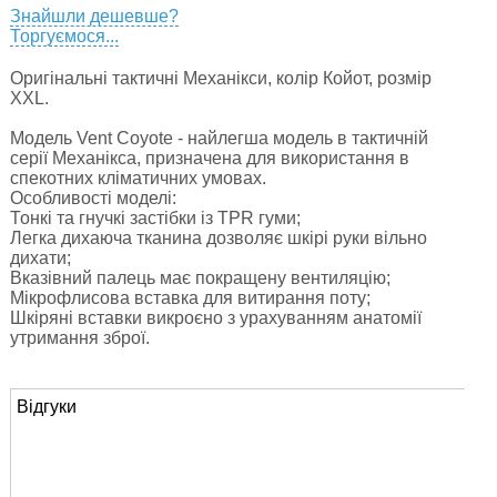
Знайшли дешевше?
Торгуємося...
Оригінальні тактичні Механікси, колір Койот, розмір
XXL.
Модель Vent Coyote - найлегша модель в тактичній
серії Механікса, призначена для використання в
спекотних кліматичних умовах.
Особливості моделі:
Тонкі та гнучкі застібки із TPR гуми;
Легка дихаюча тканина дозволяє шкірі руки вільно
дихати;
Вказівний палець має покращену вентиляцію;
Мікрофлисова вставка для витирання поту;
Шкіряні вставки викроєно з урахуванням анатомії
утримання зброї.
Відгуки