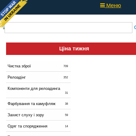
Меню
Ціна тижня
Чистка зброї
709
Релоадінг
352
Компоненти для релоадинга
31
Фарбування та камуфляж
38
Захист слуху і зору
59
Одяг та спорядження
14