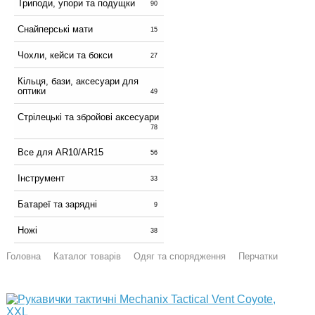
Триподи, упори та подущки
90
Снайперські мати
15
Чохли, кейси та бокси
27
Кільця, бази, аксесуари для
оптики
49
Стрілецькі та збройові аксесуари
78
Все для AR10/AR15
56
Інструмент
33
Батареї та зарядні
9
Ножі
38
Головна
Каталог товарів
Одяг та спорядження
Перчатки